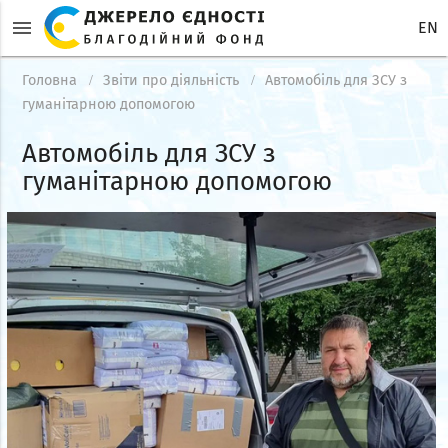
menu
EN
Головна
Звіти про діяльність
Автомобіль для ЗСУ з
гуманітарною допомогою
Автомобіль для ЗСУ з
гуманітарною допомогою