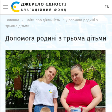
menu
EN
Головна
Звіти про діяльність
Допомога родині з
трьома дітьми
Допомога родині з трьома дітьми