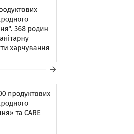
родуктових
ародного
ня". 368 родин
анітарну
кти харчування
00 продуктових
ародного
ня» та CARE