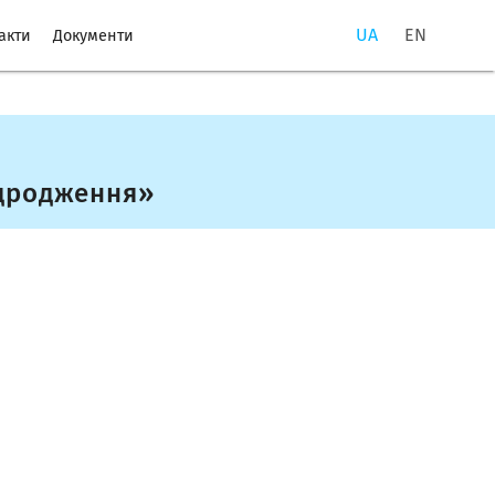
UA
EN
акти
Документи
ідродження»