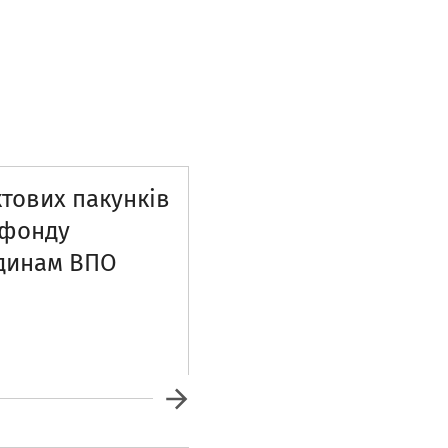
тових пакунків
 фонду
динам ВПО