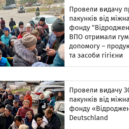
Провели видачу п
пакунків від міжн
фонду "Відроджен
ВПО отримали гум
допомогу – проду
та засоби гігієни
Провели видачу 3
пакунків від міжн
фонду «Відроджен
Deutschland