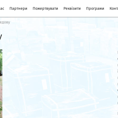
нас
Партнери
Пожертвувати
Реквізити
Програми
Конт
едову
у