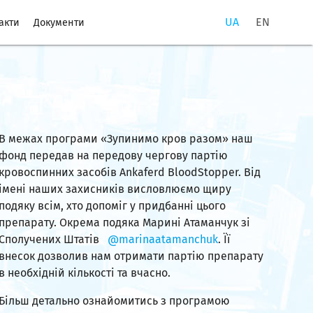
UA
EN
акти
Документи
В межах програми «Зупинимо кров разом» наш
фонд передав на передову чергову партію
кровоспинних засобів Ankaferd BloodStopper. Від
імені наших захисників висловлюємо щиру
подяку всім, хто допоміг у придбанні цього
препарату. Окрема подяка Марині Атаманчук зі
Сполучених Штатів
@marinaatamanchuk
. Її
внесок дозволив нам отримати партію препарату
в необхідній кількості та вчасно.
Більш детально ознайомитись з програмою