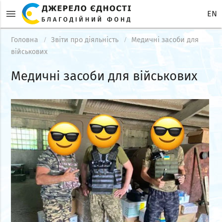
menu
EN
Головна
Звіти про діяльність
Медичні засоби для
військових
Медичні засоби для військових