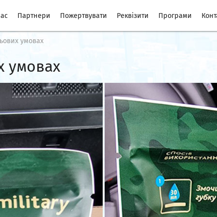
нас
Партнери
Пожертвувати
Реквізити
Програми
Конт
льових умовах
х умовах