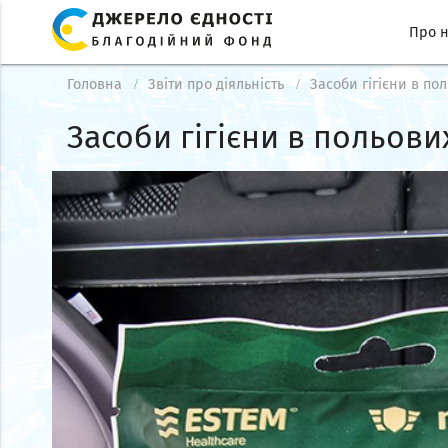
Про 
Головна
Звіти про діяльність
Засоби гігієни в по
Засоби гігієни в польови